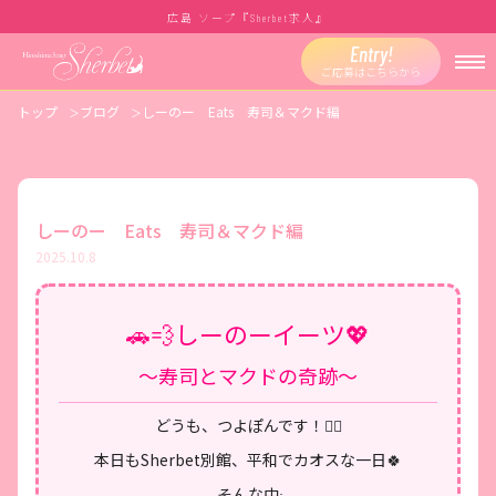
広島 ソープ『
求人』
Sherbet
Entry!
ご応募はこちらから
トップ
ブログ
しーのー Eats 寿司＆マクド編
しーのー Eats 寿司＆マクド編
2025.10.8
🚗💨しーのーイーツ💖
〜寿司とマクドの奇跡〜
どうも、つよぽんです！
🙋‍♂️
本日もSherbet別館、平和でカオスな一日🍀
そんな中――