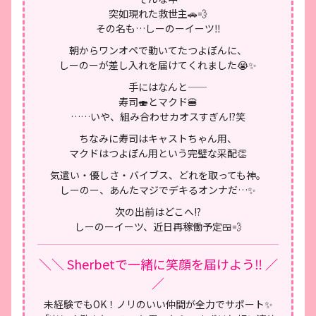
突如現れた救世主🚗💨
その名も…
しーのーイーツ‼️
朝からワンオペで動いてたつよぽんに、
しーのーが差し入れを届けてくれました😭✨
手にはなんと――
寿司🍣とマクド🍔
……いや、組み合わせカオスすぎん!?笑
ちなみに寿司はキャストちゃん用、
マクドはつよぽん用という完璧な采配👏
気遣い・優しさ・バイブス、どれを取っても神。
しーのー、あんたマジでデキるオンナだ…✨
次の出前はどこへ!?
しーのーイーツ、近日再稼働予定🍱💨
＼＼ Sherbetで一緒に笑顔を届けよう‼️ ／
／
未経験でもOK！ノリのいい仲間が全力でサポート✨