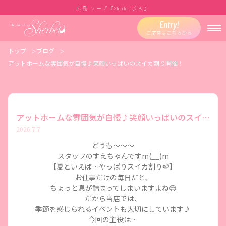
広島 ソープ『
求人』
Sherbet
Entry!
ご応募はこちらから
トップ
ブログ
アットホームな雰囲気が自慢♪笑顔いっぱいのスイカ割り開催！
アットホームな雰囲気が自慢♪笑顔いっぱいのスイカ割り開催！
2026.7.7
どうも～～～
スタッフのすえちゃんですm(__)m
【夏といえば…やっぱりスイカ割り🍉】
お仕事だけの毎日だと、
ちょっと息が詰まってしまいますよね😊
だから当店では、
季節を感じられるイベントも大切にしています♪
今回の主役は…