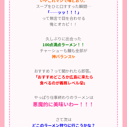
いやこれマジで噂どおり。
スープをひと口すすった瞬間…
「……ッッ！！！」
って無言で目を合わせる
俺とオカピ！！
久しぶりに出会った
100点満点ラーメン！！
チャーシューも麺も全部が
神バランス✨
おすすめ？って聞かれたら即答。
「おすすめどころか広島に来たら
食べるのが義務レベル😤」
やっぱり仕事終わりのラーメンは
悪魔的に美味いわー！！！
さて次は
どこのラーメン狩りに行こうかな？