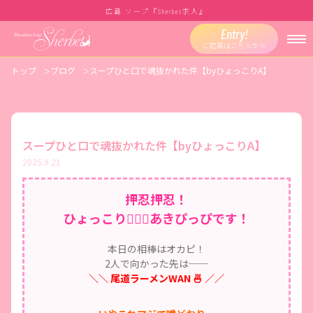
広島 ソープ『
求人』
Sherbet
Entry!
ご応募はこちらから
トップ
ブログ
スープひと口で魂抜かれた件【byひょっこりA】
スープひと口で魂抜かれた件【byひょっこりA】
2025.9.21
押忍押忍！
ひょっこり🙆🏻‍♂️あきぴっぴです！
本日の相棒はオカピ！
2人で向かった先は──
＼＼ 尾道ラーメンWAN 🍜 ／／