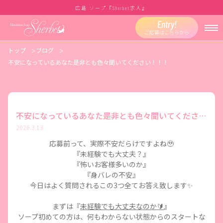
広島 ソープ『
求人』
Sherbet
Entry!
ご応募はこちらから
トップ
ブログ
不安になっているあなた是非とも色々聞いてください！！！
不安になっているあなた是非とも色々聞いてください！！！
2026.3.13
応募前って、実際不安だらけですよね🥹
『未経験でも大丈夫？』
『怖いお客様多いのか』
『身バレの不安』
今日はよく質問されるこの3つ全てお答え致します✨
まずは『
未経験でも大丈夫なのか🔰
』
ソープ初めての方は、何もわからない状態からのスタートな