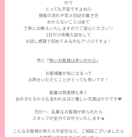
ので
とっても不安ですよね💦
接客の流れや写メ日記の書き方
わからないことは全て
丁寧にお教えいたしますのでご安心ください♡
1日だけ体験入店をして
お試し感覚で初めてみるのもアリ🙆‍♀️ですよ！
次に『
怖いお客様は多いのか⚠️
』
お客様層が気になるって
お声をいただくことがとっても多いです！
客層は常連様も多く
女の子たちからも言われるほど優しい方達ばかりです💖
万が一、乱暴なお客様が来られたら
スタッフが全力でお守りいたします🔥
こんなお客様が来たら不安😞など、ご相談ございましたら