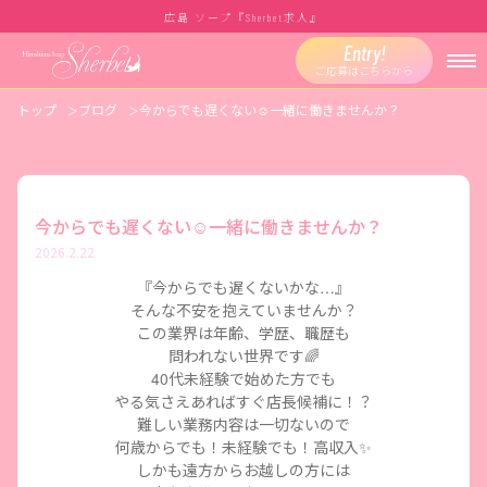
広島 ソープ『
求人』
Sherbet
Entry!
ご応募はこちらから
トップ
ブログ
今からでも遅くない☺️一緒に働きませんか？
今からでも遅くない☺️一緒に働きませんか？
2026.2.22
『今からでも遅くないかな
…
』
そんな不安を抱えていませんか？
この業界は年齢、学歴、職歴も
問われない世界です🌈
40
代未経験で始めた方でも
やる気さえあればすぐ店長候補に！？
難しい業務内容は一切ないので
何歳からでも！未経験でも！高収入
✨
しかも遠方からお越しの方には