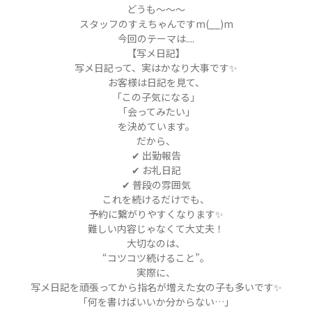
どうも～～～
スタッフのすえちゃんですm(__)m
今回のテーマは....
【写メ日記】
写メ日記って、実はかなり大事です✨
お客様は日記を見て、
「この子気になる」
「会ってみたい」
を決めています。
だから、
✔ 出勤報告
✔ お礼日記
✔ 普段の雰囲気
これを続けるだけでも、
予約に繋がりやすくなります✨
難しい内容じゃなくて大丈夫！
大切なのは、
“コツコツ続けること”。
実際に、
写メ日記を頑張ってから指名が増えた女の子も多いです✨
「何を書けばいいか分からない…」