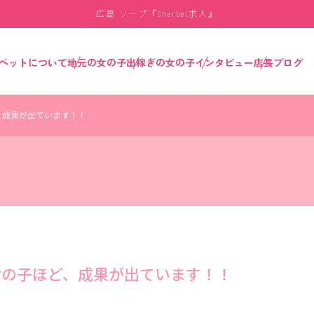
広島 ソープ『
求人』
Sherbet
ベットについて
地元の女の子
出稼ぎの女の子
インタビュー
店長ブログ
、成果が出ています！！
女の子ほど、成果が出ています！！