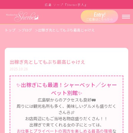
広島 ソープ『
求人』
Sherbet
Entry!
ご応募はこちらから
トップ
ブログ
出稼ぎ先としてもぶち最高じゃけえ
出稼ぎ先としてもぶち最高じゃけえ
2025.10.26
✨出稼ぎにも最適！シャーベット／シャー
ベット別館✨
広島駅からのアクセスも良好🚃
周りには観光名所も多く、美味しいグルメも盛りだく
さん🍜🍖
お店周辺にもご当地名物店盛りだくさん！！
出稼ぎで来てくれる女の子にとっては、
お仕事とプライベートの両方を楽しめる最高の環境
な