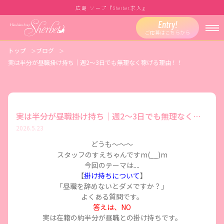
広島 ソープ『
求人』
Sherbet
Entry!
ご応募はこちらから
トップ
ブログ
実は半分が昼職掛け持ち｜週2〜3日でも無理なく稼げる理由！！
実は半分が昼職掛け持ち｜週2〜3日でも無理なく稼げる理由！！
2026.5.23
どうも～～～
スタッフのすえちゃんですm(__)m
今回のテーマは....
【
掛け持ちについて
】
「昼職を辞めないとダメですか？」
よくある質問です。
答えは、NO
実は在籍の約半分が昼職との掛け持ちです。