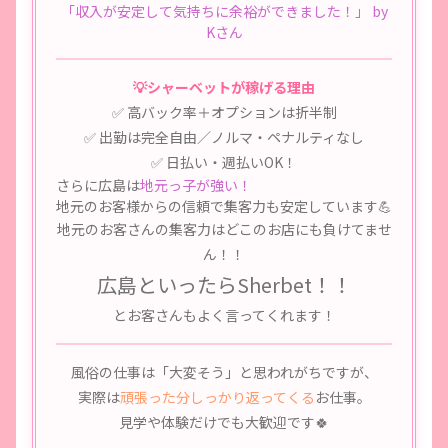
「収入が安定して気持ちに余裕ができました！」 by
Kさん
💡シャーベットが稼げる理由
✅ 高バック率＋オプションは折半制
✅ 出勤は完全自由／ノルマ・ペナルティなし
✅ 日払い・週払いOK！
さらに広島は
地元っ子が強い！
地元のお客様からの信頼で集客力も安定しています💪
地元のお客さんの集客力はどこのお店にも負けてませ
ん！！
広島といったらSherbet！！
とお客さんもよく言ってくれます！
風俗の仕事は「大変そう」と思われがちですが、
実際は
頑張った分しっかり返ってくる
お仕事。
見学や体験だけでも大歓迎です🍀