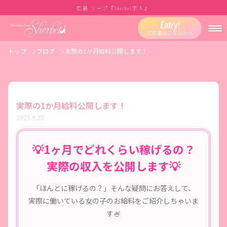
広島 ソープ『
求人』
Sherbet
Entry!
ご応募はこちらから
トップ
ブログ
実際の1か月給料公開します！
実際の1か月給料公開します！
2025.9.25
💡1ヶ月でどれくらい稼げるの？
実際の収入を公開します💡
「ほんとに稼げるの？」そんな疑問にお答えして、
実際に働いている女の子のお給料をご紹介しちゃいま
す🍧