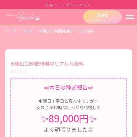
広島 ソープ『
求人』
Sherbet
Entry!
ご応募はこちらから
トップ
ブログ
水曜日12時間待機のリアルな給料
水曜日12時間待機のリアルな給料
2025.8.23
📣本日の稼ぎ報告📣
水曜日！平日ど真ん中ですが…
女の子が
12時間しっかり待機して
✨89,000円✨
よく頑張りました👏