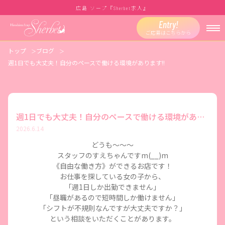
広島 ソープ『
求人』
Sherbet
Entry!
ご応募はこちらから
トップ
ブログ
週1日でも大丈夫！自分のペースで働ける環境があります!!
週1日でも大丈夫！自分のペースで働ける環境があります!!
2026.6.14
どうも～～～
スタッフのすえちゃんですm(__)m
《自由な働き方》ができるお店です！
お仕事を探している女の子から、
「週1日しか出勤できません」
「昼職があるので短時間しか働けません」
「シフトが不規則なんですが大丈夫ですか？」
という相談をいただくことがあります。