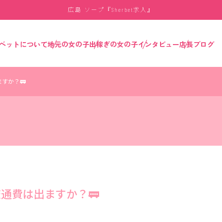
広島 ソープ『
求人』
Sherbet
ベットについて
地元の女の子
出稼ぎの女の子
インタビュー
店長ブログ
すか？🚃
通費は出ますか？🚃