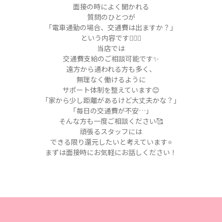
面接の時によく聞かれる
質問のひとつが
「電車通勤の場合、交通費は出ますか？」
という内容です🙋🏻‍♂️
当店では
交通費支給のご相談可能です✨
遠方から通われる方も多く、
無理なく働けるように
サポート体制を整えています😊
「家から少し距離があるけど大丈夫かな？」
「毎日の交通費が不安
…
」
そんな方も一度ご相談ください🥰
頑張るスタッフには
できる限り還元したいと考えています⭐️
まずは面接時にお気軽にお話しください！